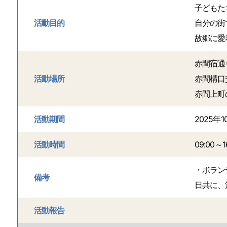
子どもた
活動目的
自分の街
故郷に愛
赤間宿通
活動場所
赤間構口
赤間上町
活動期間
2025年
活動時間
09:00～1
・ボラン
備考
日共に、
活動報告