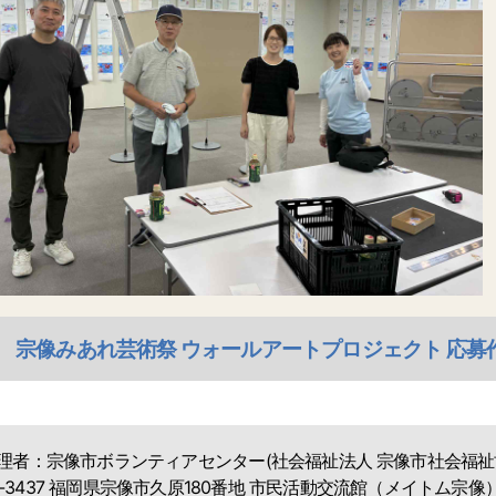
(火) 宗像みあれ芸術祭 ウォールアートプロジェクト 応
理者：宗像市ボランティアセンター
(社会福祉法人 宗像市社会福祉
-3437
福岡県宗像市久原180番地
市民活動交流館（メイトム宗像）内