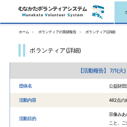
ホーム
ボランティアの実績報告
ボランティア(詳細)
ボランティア(詳細)
【活動報告】 7/1
団体名
公益財団
活動内容
482点
宗像みあ
活動目的
こと、ご