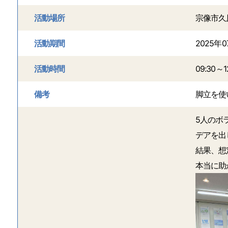
活動場所
宗像市久
活動期間
2025年0
活動時間
09:30～1
備考
脚立を使
5人のボ
デアを出
結果、想
本当に助