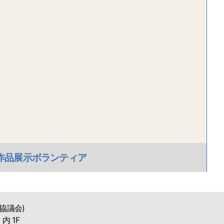
募作品展示ボランティア
協議会)
 1F