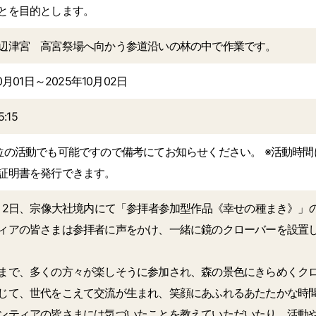
とを目的とします。
辺津宮 高宮祭場へ向かう参道沿いの林の中で作業です。
0月01日～2025年10月02日
5:15
位の活動でも可能ですので備考にてお知らせください。 ※活動時間
証明書を発行できます。
日・2日、宗像大社境内にて「参拝者参加型作品《幸せの種まき》」
ィアの皆さまは参拝者に声をかけ、一緒に鏡のクローバーを設置
まで、多くの方々が楽しそうに参加され、森の景色にきらめくク
じて、世代をこえて交流が生まれ、笑顔にあふれるあたたかな時
ンティアの皆さまには気づいたことを教えていただいたり、活動