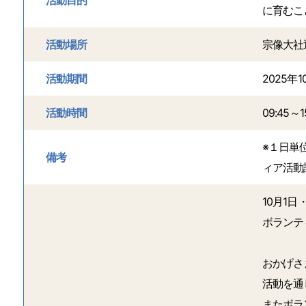
に育むこ
活動場所
宗像大社
活動期間
2025年1
活動時間
09:45～1
※１日単
備考
ィア活動
10月1
ボランテ
おかげさ
活動を通
またボラ